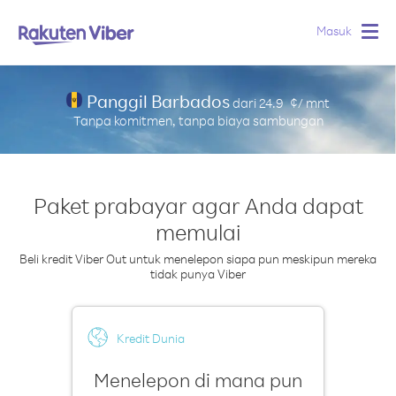
Masuk
Togg
navig
Panggil Barbados
dari
24.9
¢/ mnt
Tanpa komitmen, tanpa biaya sambungan
Paket prabayar agar Anda dapat
memulai
Beli kredit Viber Out untuk menelepon siapa pun meskipun mereka
tidak punya Viber
Kredit Dunia
Menelepon di mana pun