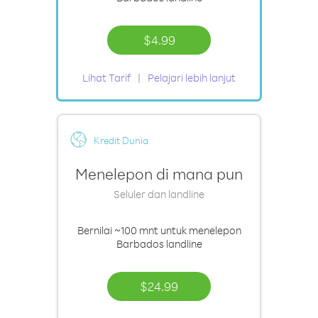
$4.99
Lihat Tarif
Pelajari lebih lanjut
Kredit Dunia
Menelepon di mana pun
Seluler dan landline
Bernilai
~100 mnt
untuk menelepon
Barbados landline
$24.99