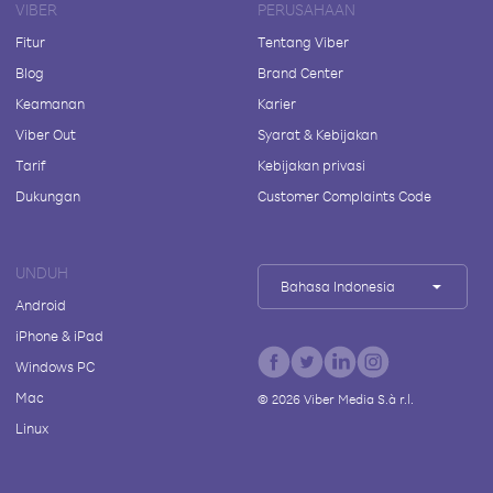
VIBER
PERUSAHAAN
Fitur
Tentang Viber
Blog
Brand Center
Keamanan
Karier
Viber Out
Syarat & Kebijakan
Tarif
Kebijakan privasi
Dukungan
Customer Complaints Code
UNDUH
Bahasa Indonesia
Android
iPhone & iPad
Windows PC
Mac
©
2026
Viber Media S.à r.l.
Linux