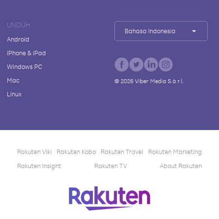
UNDUH
Bahasa Indonesia
Android
iPhone & iPad
Windows PC
Mac
©
2026
Viber Media S.à r.l.
Linux
Rakuten Viki
Rakuten Kobo
Rakuten Travel
Rakuten Marketing
Rakuten Insight
Rakuten TV
About Rakuten