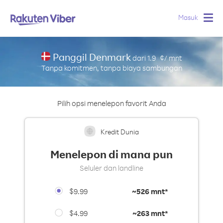
Masuk
Togg
navig
Panggil Denmark
dari
1.9
¢/ mnt
Tanpa komitmen, tanpa biaya sambungan
Pilih opsi menelepon favorit Anda
Kredit Dunia
Menelepon di mana pun
Seluler dan landline
$9.99
~
526 mnt*
$4.99
~
263 mnt*