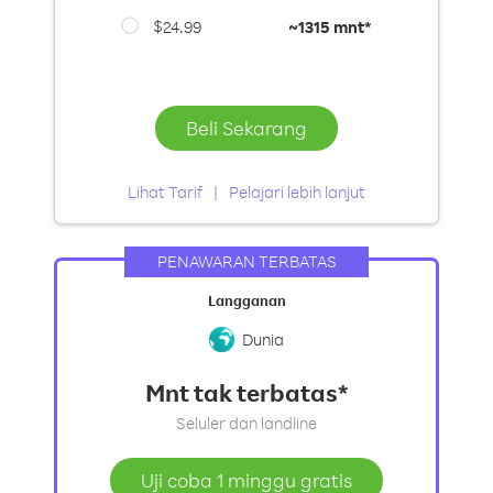
$24.99
~
1315 mnt*
Beli Sekarang
Lihat Tarif
Pelajari lebih lanjut
PENAWARAN TERBATAS
Langganan
Dunia
Mnt tak terbatas*
Seluler dan landline
Uji coba 1 minggu gratis