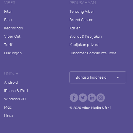
VIBER
PERUSAHAAN
Fitur
Tentang Viber
Blog
Brand Center
Keamanan
Karier
Viber Out
Syarat & Kebijakan
Tarif
Kebijakan privasi
Dukungan
Customer Complaints Code
UNDUH
Bahasa Indonesia
Android
iPhone & iPad
Windows PC
Mac
©
2026
Viber Media S.à r.l.
Linux