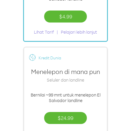
$4.99
Lihat Tarif
Pelajari lebih lanjut
Kredit Dunia
Menelepon di mana pun
Seluler dan landline
Bernilai
~99 mnt
untuk menelepon El
Salvador landline
$24.99