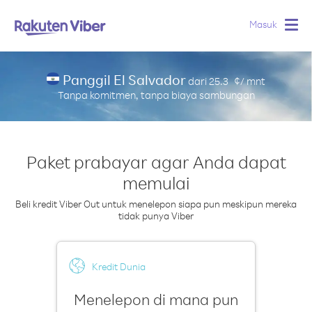
Masuk
Togg
navig
Panggil El Salvador
dari
25.3
¢/ mnt
Tanpa komitmen, tanpa biaya sambungan
Paket prabayar agar Anda dapat
memulai
Beli kredit Viber Out untuk menelepon siapa pun meskipun mereka
tidak punya Viber
Kredit Dunia
Menelepon di mana pun