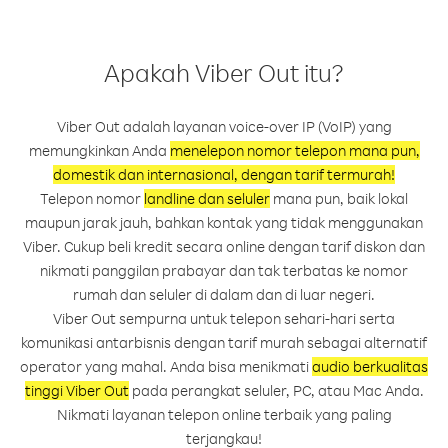
Apakah Viber Out itu?
Viber Out adalah layanan voice-over IP (VoIP) yang
memungkinkan Anda
menelepon nomor telepon mana pun,
domestik dan internasional, dengan tarif termurah!
Telepon nomor
landline dan seluler
mana pun, baik lokal
maupun jarak jauh, bahkan kontak yang tidak menggunakan
Viber. Cukup beli kredit secara online dengan tarif diskon dan
nikmati panggilan prabayar dan tak terbatas ke nomor
rumah dan seluler di dalam dan di luar negeri.
Viber Out sempurna untuk telepon sehari-hari serta
komunikasi antarbisnis dengan tarif murah sebagai alternatif
operator yang mahal. Anda bisa menikmati
audio berkualitas
tinggi Viber Out
pada perangkat seluler, PC, atau Mac Anda.
Nikmati layanan telepon online terbaik yang paling
terjangkau!