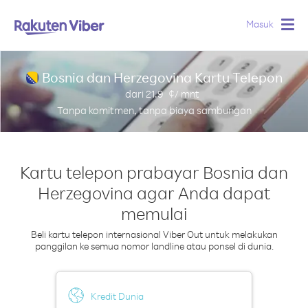
Masuk
Togg
navig
Bosnia dan Herzegovina Kartu Telepon
dari
21.9
¢/ mnt
Tanpa komitmen, tanpa biaya sambungan
Kartu telepon prabayar Bosnia dan
Herzegovina agar Anda dapat
memulai
Beli kartu telepon internasional Viber Out untuk melakukan
panggilan ke semua nomor landline atau ponsel di dunia.
Kredit Dunia