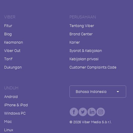
VIBER
PERUSAHAAN
Fitur
Tentang Viber
Blog
Brand Center
Keamanan
Karier
Viber Out
Syarat & Kebijakan
Tarif
Kebijakan privasi
Dukungan
Customer Complaints Code
UNDUH
Bahasa Indonesia
Android
iPhone & iPad
Windows PC
Mac
©
2026
Viber Media S.à r.l.
Linux