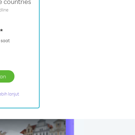
e countries
dline
*
 saat
lan
ebih lanjut