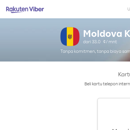
U
Moldova K
dari
33.0
¢/ mnt
Tanpa komitmen, tanpa biaya s
Kart
Beli kartu telepon inte