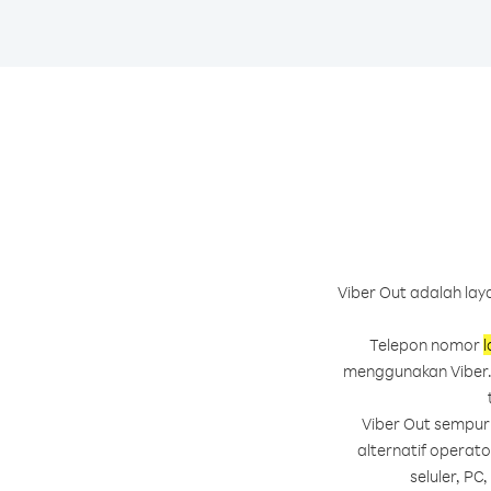
Viber Out adalah la
Telepon nomor
l
menggunakan Viber. 
Viber Out sempurn
alternatif operat
seluler, PC