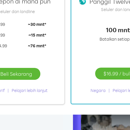
epon di mana pun
Panggil Twelv
Seluler dan lan
eluler dan landline
.99
~
30 mnt*
100 mnt
.99
~
15 mnt*
Batalkan setiap
4.99
~
76 mnt*
$16.99
/
bu
Beli Sekarang
rif
Pelajari lebih lanjut
Negara
Pelajari l