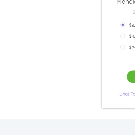
Menel
S
$9
$4
$2
Lihat Ta