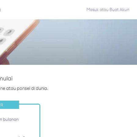
g
Masuk
atau
Buat Akun
mulai
ne atau ponsel di dunia.
ER
n bulanan