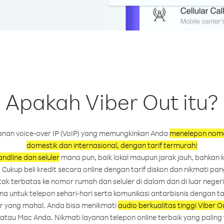
Apakah Viber Out itu?
yanan voice-over IP (VoIP) yang memungkinkan Anda
menelepon nomo
domestik dan internasional, dengan tarif termurah!
andline dan seluler
mana pun, baik lokal maupun jarak jauh, bahkan 
Cukup beli kredit secara online dengan tarif diskon dan nikmati pa
tak terbatas ke nomor rumah dan seluler di dalam dan di luar negeri
a untuk telepon sehari-hari serta komunikasi antarbisnis dengan t
or yang mahal. Anda bisa menikmati
audio berkualitas tinggi Viber O
, atau Mac Anda. Nikmati layanan telepon online terbaik yang paling