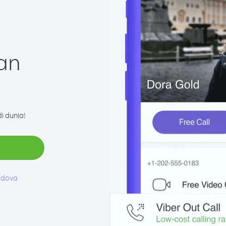
an
i dunia!
ldova