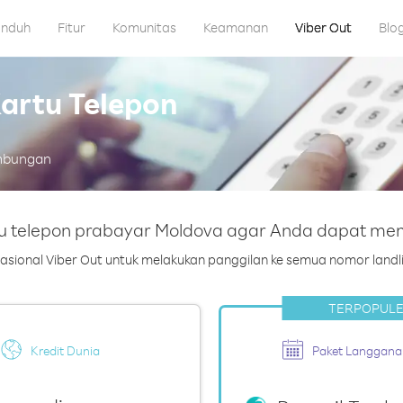
nduh
Fitur
Komunitas
Keamanan
Viber Out
Blo
artu Telepon
ambungan
u telepon prabayar Moldova agar Anda dapat me
rnasional Viber Out untuk melakukan panggilan ke semua nomor landli
TERPOPUL
Kredit Dunia
Paket Langgana