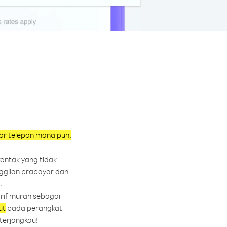
r telepon mana pun,
kontak yang tidak
nggilan prabayar dan
.
arif murah sebagai
ut
pada perangkat
 terjangkau!