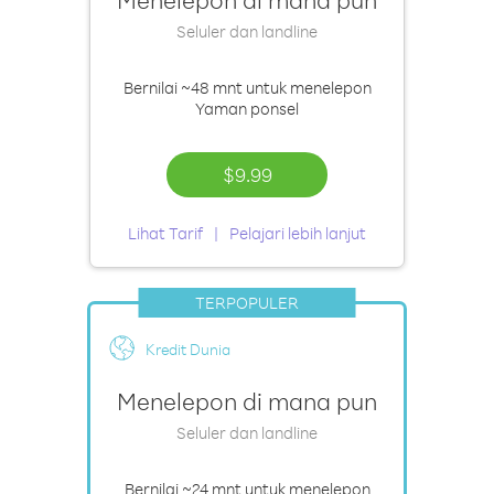
Seluler dan landline
Bernilai
~48 mnt
untuk menelepon
Yaman ponsel
$9.99
Lihat Tarif
Pelajari lebih lanjut
TERPOPULER
Kredit Dunia
Menelepon di mana pun
Seluler dan landline
Bernilai
~24 mnt
untuk menelepon