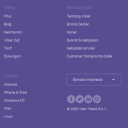
VIBER
PERUSAHAAN
Fitur
Tentang Viber
Blog
Brand Center
Keamanan
Karier
Viber Out
Syarat & Kebijakan
Tarif
Kebijakan privasi
Dukungan
Customer Complaints Code
UNDUH
Bahasa Indonesia
Android
iPhone & iPad
Windows PC
Mac
©
2026
Viber Media S.à r.l.
Linux