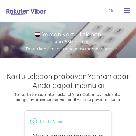
Masuk
Togg
navig
Yaman Kartu Telepon
dari
20.9
¢/ mnt
Tanpa komitmen, tanpa biaya sambungan
Kartu telepon prabayar Yaman agar
Anda dapat memulai
Beli kartu telepon internasional Viber Out untuk melakukan
panggilan ke semua nomor landline atau ponsel di dunia.
Kredit Dunia
Menelepon di mana pun