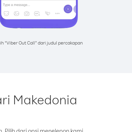
lih “Viber Out Call” dari judul percakapan
ari Makedonia
 Pilih dari opsi menelepon kami