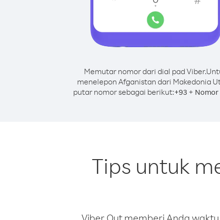
Memutar nomor dari dial pad Viber.
Unt
menelepon Afganistan dari Makedonia Ut
putar nomor sebagai berikut:
+
+
93
Nomor 
Tips untuk m
Viber Out memberi Anda waktu m