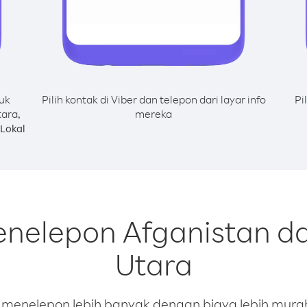
uk
Pilih kontak di Viber dan telepon dari layar info
Pi
ara,
mereka
Lokal
enelepon Afganistan d
Utara
enelepon lebih banyak dengan biaya lebih murah.