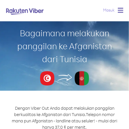
Masuk
Togg
navig
Bagaimana melakukan
panggilan ke Afganistan
dari Tunisia
Dengan Viber Out Anda dapat melakukan panggilan
berkualitas ke Afganistan dari Tunisia.
Telepon nomor
mana pun Afganistan - landline atau seluler! - mulai dari
hanya 37.0 ¢ per menit.