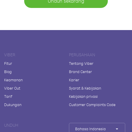
Unduh sekarang
VIBER
PERUSAHAAN
Fitur
Tentang Viber
Blog
Brand Center
Keamanan
Karier
Viber Out
Syarat & Kebijakan
Tarif
Kebijakan privasi
Dukungan
Customer Complaints Code
UNDUH
Bahasa Indonesia