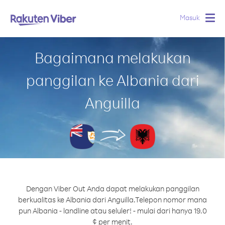
Masuk
Togg
navig
Bagaimana melakukan
panggilan ke Albania dari
Anguilla
Dengan Viber Out Anda dapat melakukan panggilan
berkualitas ke Albania dari Anguilla.
Telepon nomor mana
pun Albania - landline atau seluler! - mulai dari hanya 19.0
¢ per menit.