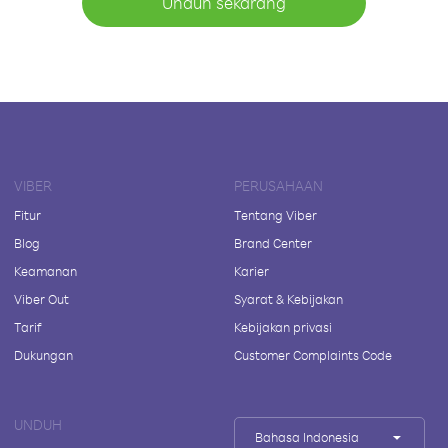
Unduh sekarang
VIBER
PERUSAHAAN
Fitur
Tentang Viber
Blog
Brand Center
Keamanan
Karier
Viber Out
Syarat & Kebijakan
Tarif
Kebijakan privasi
Dukungan
Customer Complaints Code
UNDUH
Bahasa Indonesia