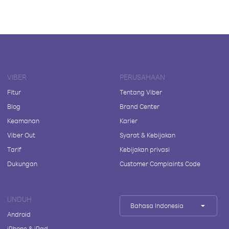
VIBER
PERUSAHAAN
Fitur
Tentang Viber
Blog
Brand Center
Keamanan
Karier
Viber Out
Syarat & Kebijakan
Tarif
Kebijakan privasi
Dukungan
Customer Complaints Code
UNDUH
Bahasa Indonesia
Android
iPhone & iPad