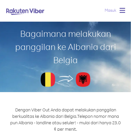
Masuk
Togg
navig
Bagaimana melakukan
panggilan ke Albania dari
Belgia
Dengan Viber Out Anda dapat melakukan panggilan
berkualitas ke Albania dari Belgia.
Telepon nomor mana
pun Albania - landline atau seluler! - mulai dari hanya 23.0
¢ per menit.