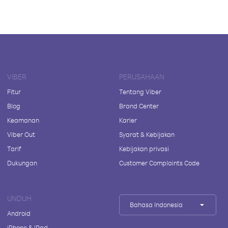
VIBER
PERUSAHAAN
Fitur
Tentang Viber
Blog
Brand Center
Keamanan
Karier
Viber Out
Syarat & Kebijakan
Tarif
Kebijakan privasi
Dukungan
Customer Complaints Code
UNDUH
Bahasa Indonesia
Android
iPhone & iPad