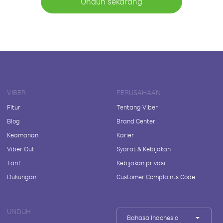
Unduh sekarang
VIBER
PERUSAHAAN
Fitur
Tentang Viber
Blog
Brand Center
Keamanan
Karier
Viber Out
Syarat & Kebijakan
Tarif
Kebijakan privasi
Dukungan
Customer Complaints Code
UNDUH
Bahasa Indonesia