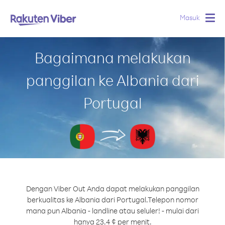
Masuk
Togg
navig
Bagaimana melakukan
panggilan ke Albania dari
Portugal
Dengan Viber Out Anda dapat melakukan panggilan
berkualitas ke Albania dari Portugal.
Telepon nomor
mana pun Albania - landline atau seluler! - mulai dari
hanya 23.4 ¢ per menit.