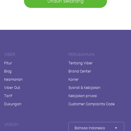
Unduh sekarang
VIBER
PERUSAHAAN
Fitur
Tentang Viber
Blog
Brand Center
Keamanan
Karier
Viber Out
Syarat & Kebijakan
Tarif
Kebijakan privasi
Dukungan
Customer Complaints Code
UNDUH
Bahasa Indonesia