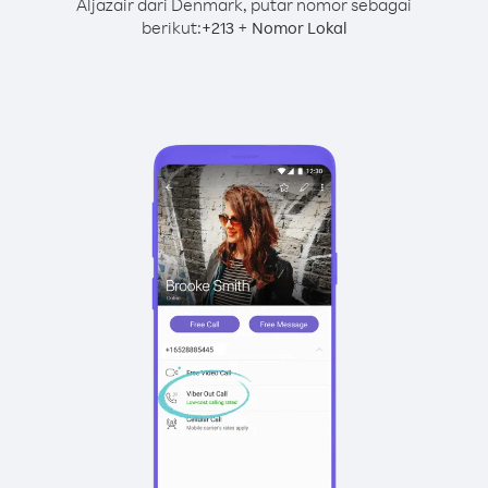
Aljazair dari Denmark, putar nomor sebagai
berikut:
+
+
213
Nomor Lokal