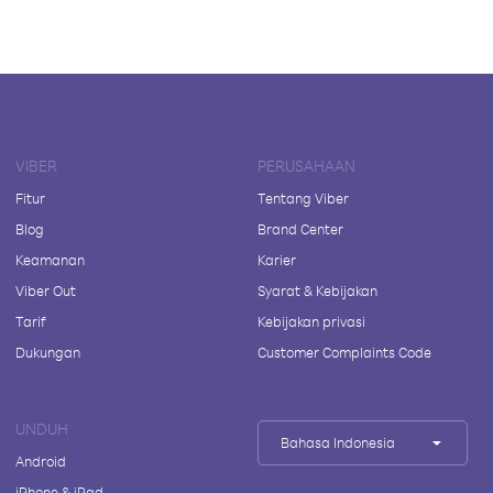
VIBER
PERUSAHAAN
Fitur
Tentang Viber
Blog
Brand Center
Keamanan
Karier
Viber Out
Syarat & Kebijakan
Tarif
Kebijakan privasi
Dukungan
Customer Complaints Code
UNDUH
Bahasa Indonesia
Android
iPhone & iPad