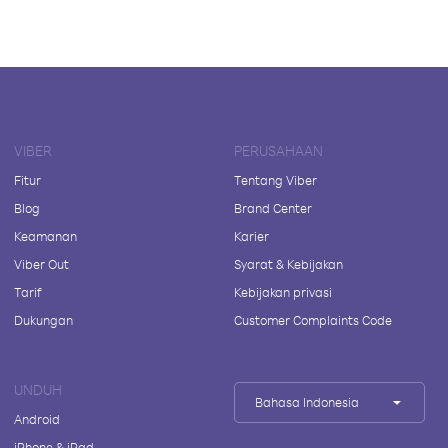
VIBER
PERUSAHAAN
Fitur
Tentang Viber
Blog
Brand Center
Keamanan
Karier
Viber Out
Syarat & Kebijakan
Tarif
Kebijakan privasi
Dukungan
Customer Complaints Code
UNDUH
Bahasa Indonesia
Android
iPhone & iPad