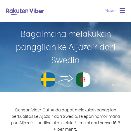
Masuk
Togg
navig
Bagaimana melakukan
panggilan ke Aljazair dari
Swedia
Dengan Viber Out Anda dapat melakukan panggilan
berkualitas ke Aljazair dari Swedia.
Telepon nomor mana
pun Aljazair - landline atau seluler! - mulai dari hanya 16.3
¢ per menit.