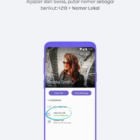
Aljazair dari Swiss, putar nomor sebagai
berikut:
+
+
213
Nomor Lokal