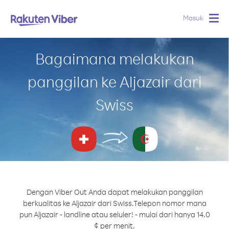
Masuk
Togg
navig
Bagaimana melakukan
panggilan ke Aljazair dari
Swiss
Dengan Viber Out Anda dapat melakukan panggilan
berkualitas ke Aljazair dari Swiss.
Telepon nomor mana
pun Aljazair - landline atau seluler! - mulai dari hanya 14.0
¢ per menit.