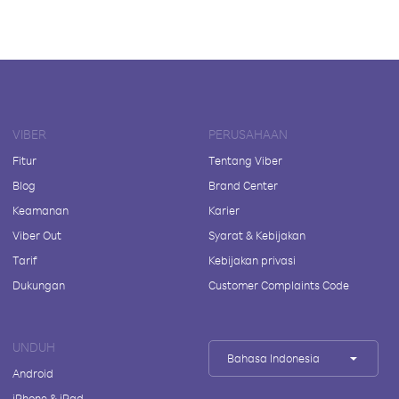
VIBER
PERUSAHAAN
Fitur
Tentang Viber
Blog
Brand Center
Keamanan
Karier
Viber Out
Syarat & Kebijakan
Tarif
Kebijakan privasi
Dukungan
Customer Complaints Code
UNDUH
Bahasa Indonesia
Android
iPhone & iPad