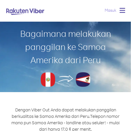
Masuk
Togg
navig
Bagaimana melakukan
panggilan ke Samoa
Amerika dari Peru
Dengan Viber Out Anda dapat melakukan panggilan
berkualitas ke Samoa Amerika dari Peru.
Telepon nomor
mana pun Samoa Amerika - landline atau seluler! - mulai
dari hanya 17.0 ¢ per menit.