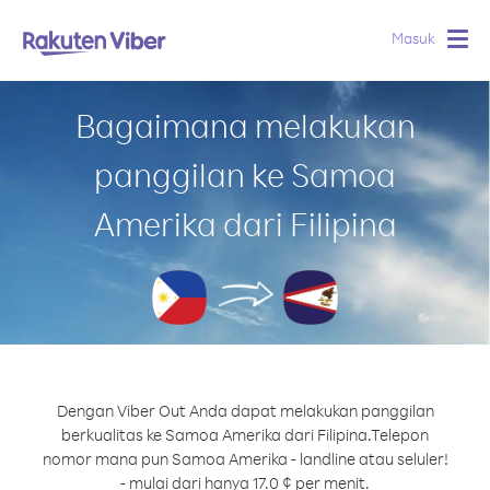
Masuk
Togg
navig
Bagaimana melakukan
panggilan ke Samoa
Amerika dari Filipina
Dengan Viber Out Anda dapat melakukan panggilan
berkualitas ke Samoa Amerika dari Filipina.
Telepon
nomor mana pun Samoa Amerika - landline atau seluler!
- mulai dari hanya 17.0 ¢ per menit.