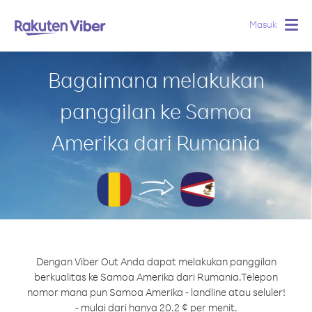
Masuk
Togg
navig
Bagaimana melakukan
panggilan ke Samoa
Amerika dari Rumania
Dengan Viber Out Anda dapat melakukan panggilan
berkualitas ke Samoa Amerika dari Rumania.
Telepon
nomor mana pun Samoa Amerika - landline atau seluler!
- mulai dari hanya 20.2 ¢ per menit.