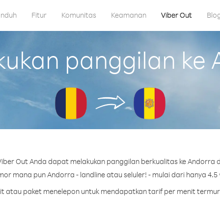
nduh
Fitur
Komunitas
Keamanan
Viber Out
Blo
kan panggilan ke 
iber Out Anda dapat melakukan panggilan berkualitas ke Andorra d
or mana pun Andorra - landline atau seluler! - mulai dari hanya 4.5 
dit atau paket menelepon untuk mendapatkan tarif per menit termu