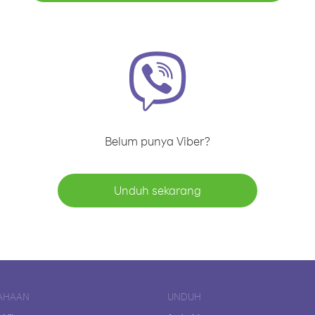
Belum punya Viber?
Unduh sekarang
AHAAN
UNDUH