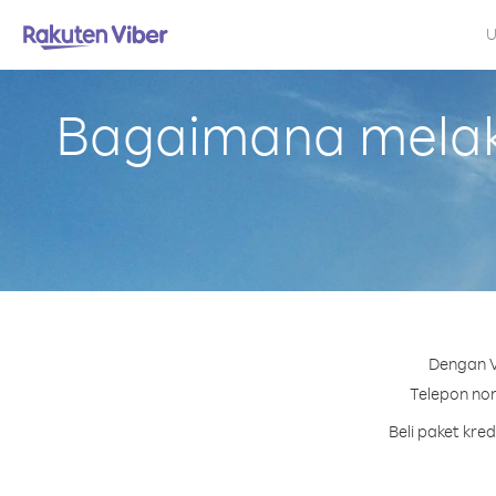
U
Bagaimana melaku
Dengan V
Telepon nom
Beli paket kre