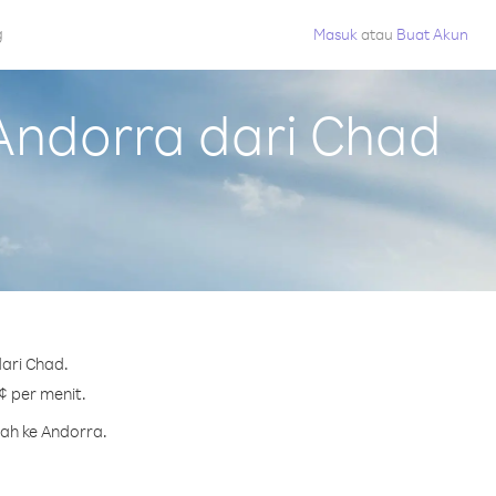
g
Masuk
atau
Buat Akun
Andorra dari Chad
ari Chad.
¢ per menit.
rah ke Andorra.