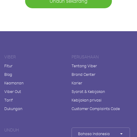
Unduh sekarang
VIBER
PERUSAHAAN
Fitur
Tentang Viber
Blog
Brand Center
Keamanan
Karier
Viber Out
Syarat & Kebijakan
Tarif
Kebijakan privasi
Dukungan
Customer Complaints Code
UNDUH
Bahasa Indonesia