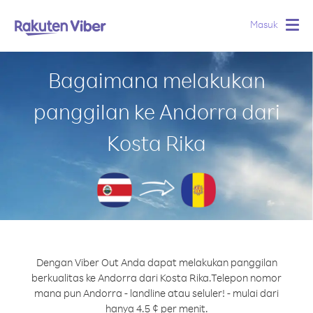
Masuk
Togg
navig
Bagaimana melakukan
panggilan ke Andorra dari
Kosta Rika
Dengan Viber Out Anda dapat melakukan panggilan
berkualitas ke Andorra dari Kosta Rika.
Telepon nomor
mana pun Andorra - landline atau seluler! - mulai dari
hanya 4.5 ¢ per menit.