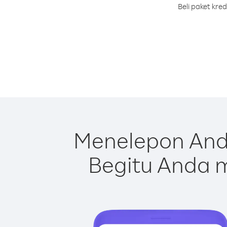
Beli paket kre
Menelepon And
Begitu Anda m