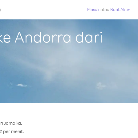
g
Masuk
atau
Buat Akun
e Andorra dari
ri Jamaika.
¢ per menit.