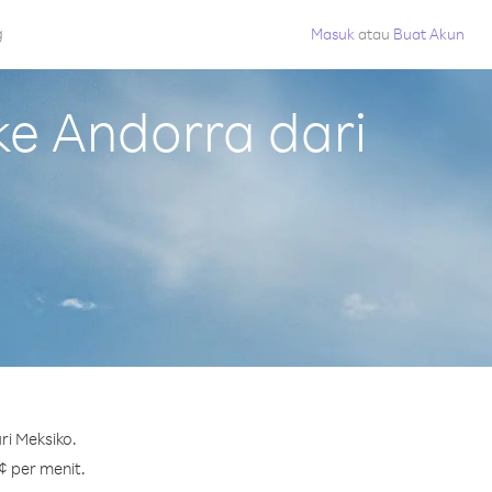
g
Masuk
atau
Buat Akun
e Andorra dari
i Meksiko.
¢ per menit.