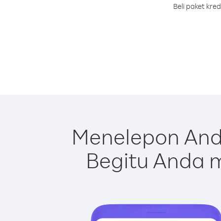
Beli paket kre
Menelepon And
Begitu Anda m