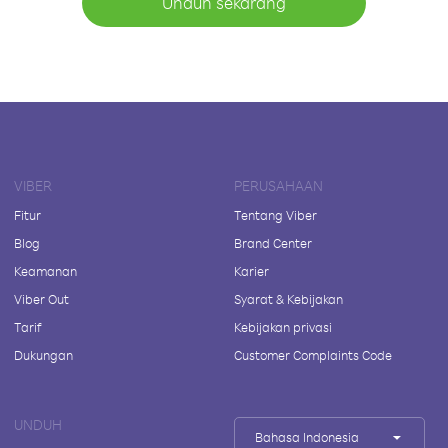
Unduh sekarang
VIBER
PERUSAHAAN
Fitur
Tentang Viber
Blog
Brand Center
Keamanan
Karier
Viber Out
Syarat & Kebijakan
Tarif
Kebijakan privasi
Dukungan
Customer Complaints Code
UNDUH
Bahasa Indonesia