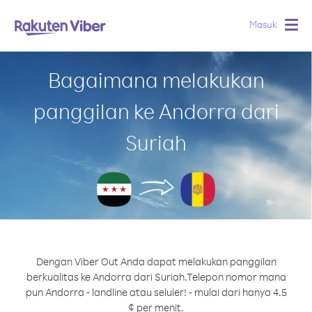
Masuk
Togg
navig
Bagaimana melakukan
panggilan ke Andorra dari
Suriah
Dengan Viber Out Anda dapat melakukan panggilan
berkualitas ke Andorra dari Suriah.
Telepon nomor mana
pun Andorra - landline atau seluler! - mulai dari hanya 4.5
¢ per menit.