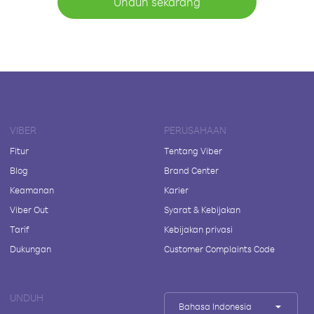
Unduh sekarang
VIBER
PERUSAHAAN
Fitur
Tentang Viber
Blog
Brand Center
Keamanan
Karier
Viber Out
Syarat & Kebijakan
Tarif
Kebijakan privasi
Dukungan
Customer Complaints Code
UNDUH
Bahasa Indonesia