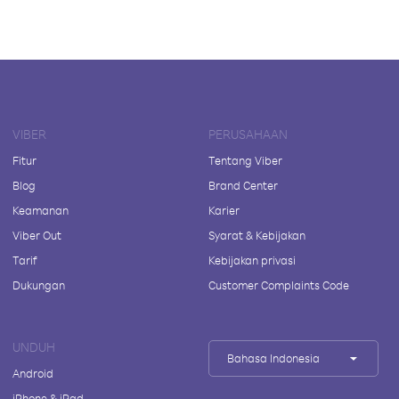
VIBER
PERUSAHAAN
Fitur
Tentang Viber
Blog
Brand Center
Keamanan
Karier
Viber Out
Syarat & Kebijakan
Tarif
Kebijakan privasi
Dukungan
Customer Complaints Code
UNDUH
Bahasa Indonesia
Android
iPhone & iPad