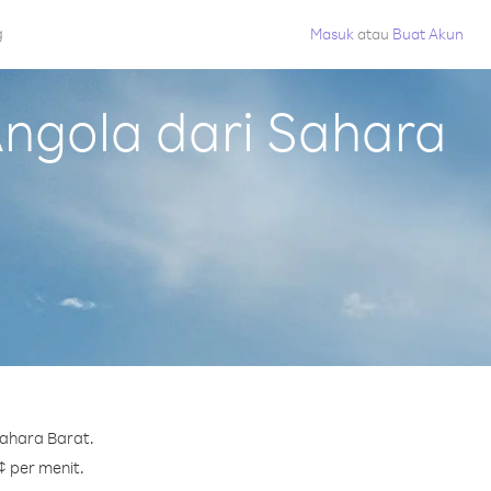
g
Masuk
atau
Buat Akun
ngola dari Sahara
Sahara Barat.
¢ per menit.