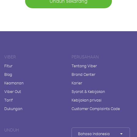
Unduh sekarang
VIBER
PERUSAHAAN
Fitur
Tentang Viber
Blog
Brand Center
Keamanan
Karier
Viber Out
Syarat & Kebijakan
Tarif
Kebijakan privasi
Dukungan
Customer Complaints Code
UNDUH
Bahasa Indonesia