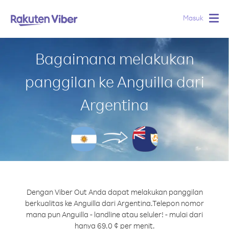
Masuk
Togg
navig
Bagaimana melakukan
panggilan ke Anguilla dari
Argentina
Dengan Viber Out Anda dapat melakukan panggilan
berkualitas ke Anguilla dari Argentina.
Telepon nomor
mana pun Anguilla - landline atau seluler! - mulai dari
hanya 69.0 ¢ per menit.