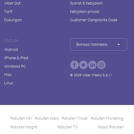
Viber Out
Syarat & Kebijakan
Tarif
Kebijakan privasi
Dukungan
Customer Complaints Code
UNDUH
Bahasa Indonesia
Android
iPhone & iPad
Windows PC
Mac
©
2026
Viber Media S.à r.l.
Linux
Rakuten Viki
Rakuten Kobo
Rakuten Travel
Rakuten Marketing
Rakuten Insight
Rakuten TV
About Rakuten