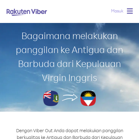
Masuk
Togg
navig
Bagaimana melakukan
panggilan ke Antigua dan
Barbuda dari Kepulauan
Virgin Inggris
Dengan Viber Out Anda dapat melakukan panggilan
berkualitas ke Antigua dan Barbuda dari Kepulauan