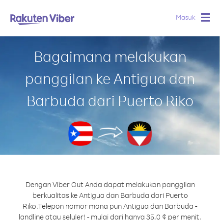
Masuk
Togg
navig
Bagaimana melakukan
panggilan ke Antigua dan
Barbuda dari Puerto Riko
Dengan Viber Out Anda dapat melakukan panggilan
berkualitas ke Antigua dan Barbuda dari Puerto
Riko.
Telepon nomor mana pun Antigua dan Barbuda -
landline atau seluler! - mulai dari hanya 35.0 ¢ per menit.