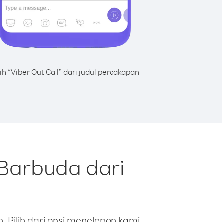
lih “Viber Out Call” dari judul percakapan
Barbuda dari
 Pilih dari opsi menelepon kami