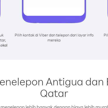
uk
Pilih kontak di Viber dan telepon dari layar info
Pi
tar,
mereka
okal
menelepon Antigua dan 
Qatar
enelepon lebih banyak dengan biaya lebih murah.