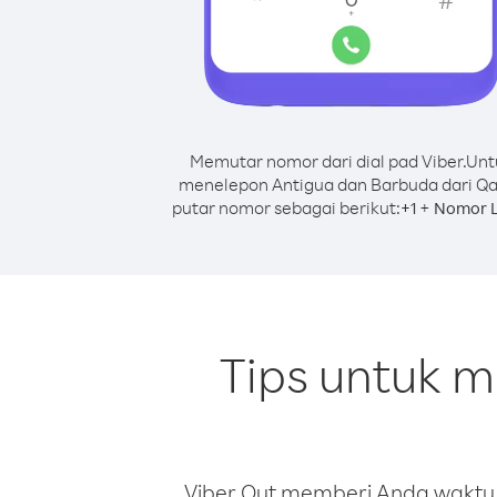
Memutar nomor dari dial pad Viber.
Unt
menelepon Antigua dan Barbuda dari Qa
putar nomor sebagai berikut:
+
+
1
Nomor L
Tips untuk 
Viber Out memberi Anda waktu m