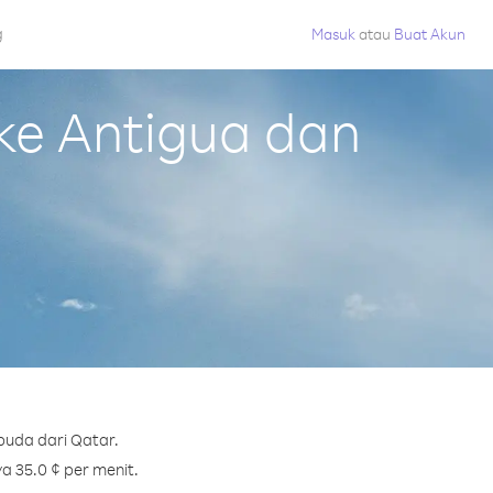
g
Masuk
atau
Buat Akun
ke Antigua dan
buda dari Qatar.
a 35.0 ¢ per menit.