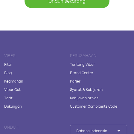
Unduh sekarang
VIBER
PERUSAHAAN
Fitur
Tentang Viber
Blog
Brand Center
Keamanan
Karier
Viber Out
Syarat & Kebijakan
Tarif
Kebijakan privasi
Dukungan
Customer Complaints Code
UNDUH
Bahasa Indonesia