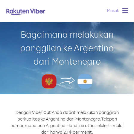
Masuk
Togg
navig
Bagaimana melakukan
panggilan ke Argentina
dari Montenegro
Dengan Viber Out Anda dapat melakukan panggilan
berkualitas ke Argentina dari Montenegro.
Telepon
nomor mana pun Argentina - landline atau seluler! - mulai
dari hanya 2.1 ¢ per menit.