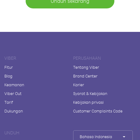
Unduh sekarang
VIBER
PERUSAHAAN
Fitur
Tentang Viber
Blog
Brand Center
Keamanan
Karier
Viber Out
Syarat & Kebijakan
Tarif
Kebijakan privasi
Dukungan
Customer Complaints Code
UNDUH
Bahasa Indonesia