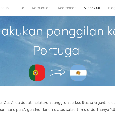
nduh
Fitur
Komunitas
Keamanan
Viber Out
Blo
kukan panggilan ke
Portugal
r Out Anda dapat melakukan panggilan berkualitas ke Argentina da
r mana pun Argentina - landline atau seluler! - mulai dari hanya 2.6