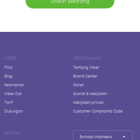
Unduh sekarang
VIBER
PERUSAHAAN
Fitur
Tentang Viber
Blog
Brand Center
Keamanan
Karier
Viber Out
Syarat & Kebijakan
Tarif
Kebijakan privasi
Dukungan
Customer Complaints Code
UNDUH
Bahasa Indonesia