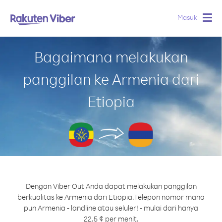
Masuk
Togg
navig
Bagaimana melakukan
panggilan ke Armenia dari
Etiopia
Dengan Viber Out Anda dapat melakukan panggilan
berkualitas ke Armenia dari Etiopia.
Telepon nomor mana
pun Armenia - landline atau seluler! - mulai dari hanya
22.5 ¢ per menit.