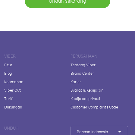
Unduh sekarang
VIBER
PERUSAHAAN
Fitur
Tentang Viber
Blog
Brand Center
Keamanan
Karier
Viber Out
Syarat & Kebijakan
Tarif
Kebijakan privasi
Dukungan
Customer Complaints Code
UNDUH
Bahasa Indonesia