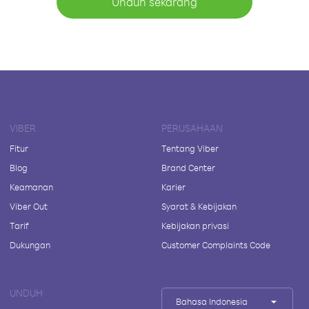
Unduh sekarang
VIBER
PERUSAHAAN
Fitur
Tentang Viber
Blog
Brand Center
Keamanan
Karier
Viber Out
Syarat & Kebijakan
Tarif
Kebijakan privasi
Dukungan
Customer Complaints Code
UNDUH
Bahasa Indonesia