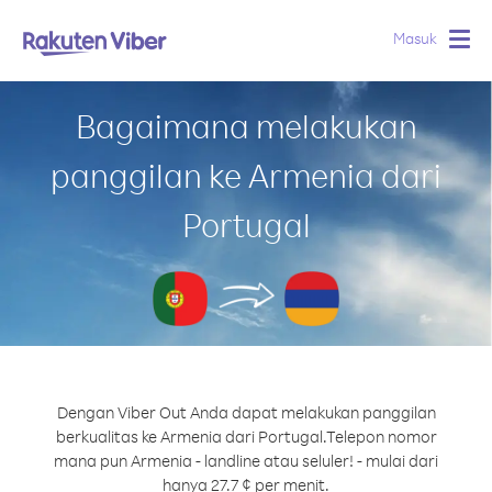
Masuk
Togg
navig
Bagaimana melakukan
panggilan ke Armenia dari
Portugal
Dengan Viber Out Anda dapat melakukan panggilan
berkualitas ke Armenia dari Portugal.
Telepon nomor
mana pun Armenia - landline atau seluler! - mulai dari
hanya 27.7 ¢ per menit.