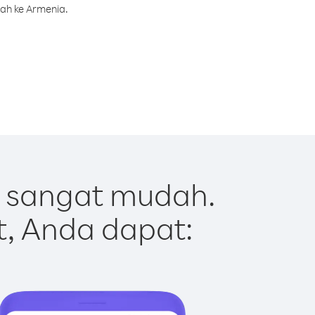
rah ke Armenia.
 sangat mudah.
t, Anda dapat: