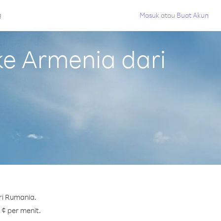
g
Masuk
atau
Buat Akun
e Armenia dari
ri Rumania.
 ¢ per menit.