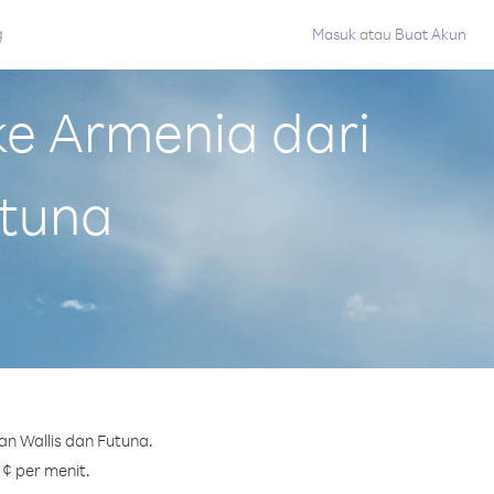
g
Masuk
atau
Buat Akun
e Armenia dari
utuna
n Wallis dan Futuna.
 ¢ per menit.