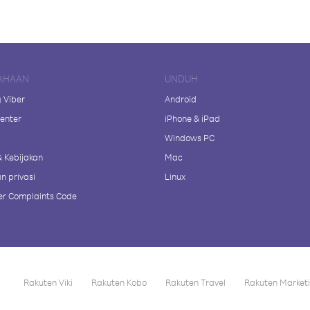
AHAAN
UNDUH
 Viber
Android
enter
iPhone & iPad
Windows PC
& Kebijakan
Mac
n privasi
Linux
r Complaints Code
Rakuten Viki
Rakuten Kobo
Rakuten Travel
Rakuten Market