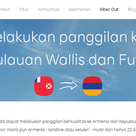
nduh
Fitur
Komunitas
Keamanan
Viber Out
Blo
akukan panggilan k
lauan Wallis dan F
da dapat melakukan panggilan berkualitas ke Armenia dari Kepulaua
r mana pun Armenia - landline atau seluler! - mulai dari hanya 22.5