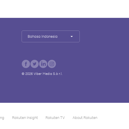
Bahasa Indonesia
©
2026
Viber Media S.à r.l.
ing
Rakuten Insight
Rakuten TV
About Rakuten