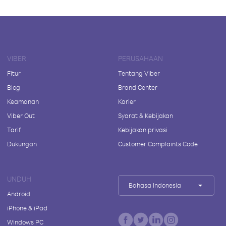
VIBER
PERUSAHAAN
Fitur
Tentang Viber
Blog
Brand Center
Keamanan
Karier
Viber Out
Syarat & Kebijakan
Tarif
Kebijakan privasi
Dukungan
Customer Complaints Code
UNDUH
Bahasa Indonesia
Android
iPhone & iPad
Windows PC