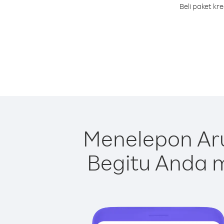
Beli paket k
Menelepon Ar
Begitu Anda m