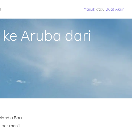
g
Masuk
atau
Buat Akun
ke Aruba dari
landia Baru.
¢ per menit.