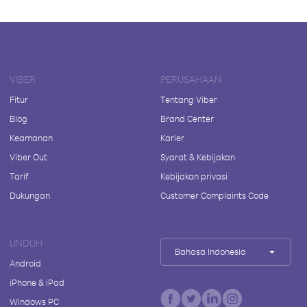
VIBER
PERUSAHAAN
Fitur
Tentang Viber
Blog
Brand Center
Keamanan
Karier
Viber Out
Syarat & Kebijakan
Tarif
Kebijakan privasi
Dukungan
Customer Complaints Code
UNDUH
Bahasa Indonesia
Android
iPhone & iPad
Windows PC