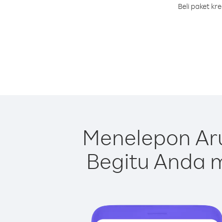
Beli paket k
Menelepon Ar
Begitu Anda m