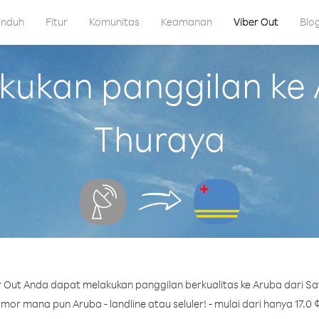
nduh
Fitur
Komunitas
Keamanan
Viber Out
Blo
kan panggilan ke A
Thuraya
 Out Anda dapat melakukan panggilan berkualitas ke Aruba dari Sat
or mana pun Aruba - landline atau seluler! - mulai dari hanya 17.0 