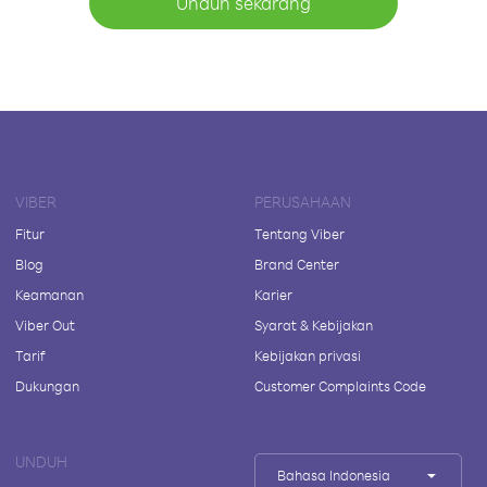
Unduh sekarang
VIBER
PERUSAHAAN
Fitur
Tentang Viber
Blog
Brand Center
Keamanan
Karier
Viber Out
Syarat & Kebijakan
Tarif
Kebijakan privasi
Dukungan
Customer Complaints Code
UNDUH
Bahasa Indonesia