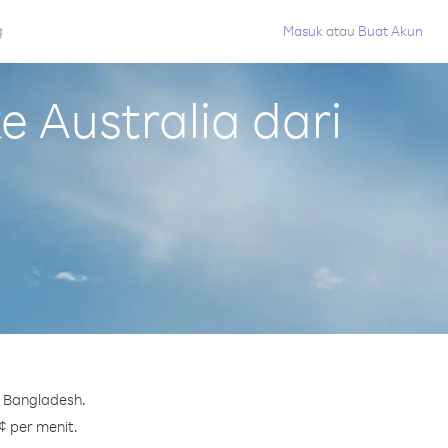
g
Masuk
atau
Buat Akun
 Australia dari
i Bangladesh.
 ¢ per menit.