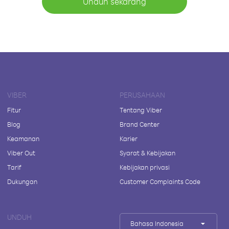
Unduh sekarang
VIBER
PERUSAHAAN
Fitur
Tentang Viber
Blog
Brand Center
Keamanan
Karier
Viber Out
Syarat & Kebijakan
Tarif
Kebijakan privasi
Dukungan
Customer Complaints Code
UNDUH
Bahasa Indonesia