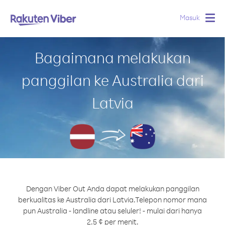
Masuk
Togg
navig
Bagaimana melakukan
panggilan ke Australia dari
Latvia
Dengan Viber Out Anda dapat melakukan panggilan
berkualitas ke Australia dari Latvia.
Telepon nomor mana
pun Australia - landline atau seluler! - mulai dari hanya
2.5 ¢ per menit.