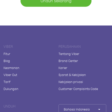
Unduh sekarang
VIBER
PERUSAHAAN
Fitur
Tentang Viber
Blog
Brand Center
Keamanan
Karier
Viber Out
Syarat & Kebijakan
Tarif
Kebijakan privasi
Dukungan
Customer Complaints Code
UNDUH
Bahasa Indonesia