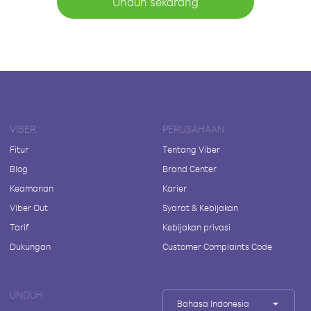
Unduh sekarang
VIBER
PERUSAHAAN
Fitur
Tentang Viber
Blog
Brand Center
Keamanan
Karier
Viber Out
Syarat & Kebijakan
Tarif
Kebijakan privasi
Dukungan
Customer Complaints Code
UNDUH
Bahasa Indonesia