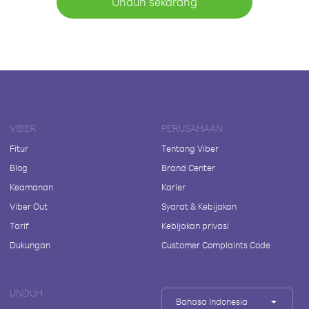
Unduh sekarang
VIBER
PERUSAHAAN
Fitur
Tentang Viber
Blog
Brand Center
Keamanan
Karier
Viber Out
Syarat & Kebijakan
Tarif
Kebijakan privasi
Dukungan
Customer Complaints Code
UNDUH
Bahasa Indonesia