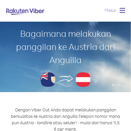
Masuk
Togg
navig
Bagaimana melakukan
panggilan ke Austria dari
Anguilla
Dengan Viber Out Anda dapat melakukan panggilan
berkualitas ke Austria dari Anguilla.
Telepon nomor mana
pun Austria - landline atau seluler! - mulai dari hanya 11.5
¢ per menit.