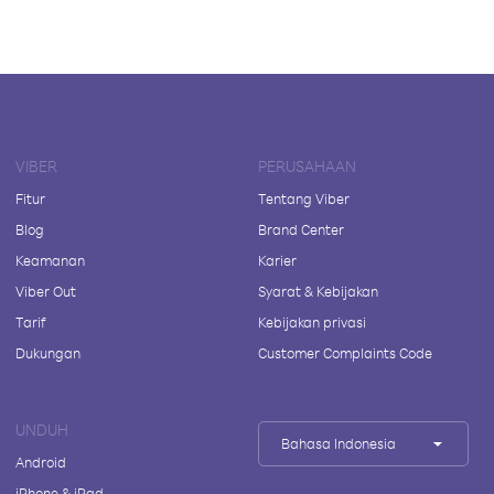
VIBER
PERUSAHAAN
Fitur
Tentang Viber
Blog
Brand Center
Keamanan
Karier
Viber Out
Syarat & Kebijakan
Tarif
Kebijakan privasi
Dukungan
Customer Complaints Code
UNDUH
Bahasa Indonesia
Android
iPhone & iPad